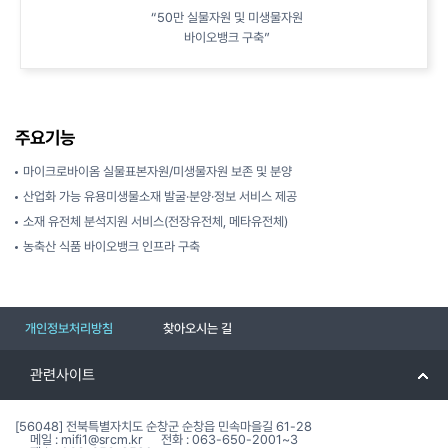
“50만 실물자원 및 미생물자원
바이오뱅크 구축”
주요기능
마이크로바이옴 실물표본자원/미생물자원 보존 및 분양
산업화 가능 유용미생물소재 발굴·분양·정보 서비스 제공
소재 유전체 분석지원 서비스(전장유전체, 메타유전체)
농축산 식품 바이오뱅크 인프라 구축
개인정보처리방침
찾아오시는 길
관련사이트
[56048] 전북특별자치도 순창군 순창읍 민속마을길 61-28
메일 : mifi1@srcm.kr
전화 : 063-650-2001~3