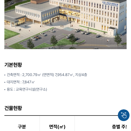
기본현황
건축면적 : 2,700.79㎡ (연면적) 7,954.87㎡, 지상4층
대지면적 : 7,847㎡
용도 : 교육연구시설(연구소)
건물현황
구분
면적(㎡)
층별 주요