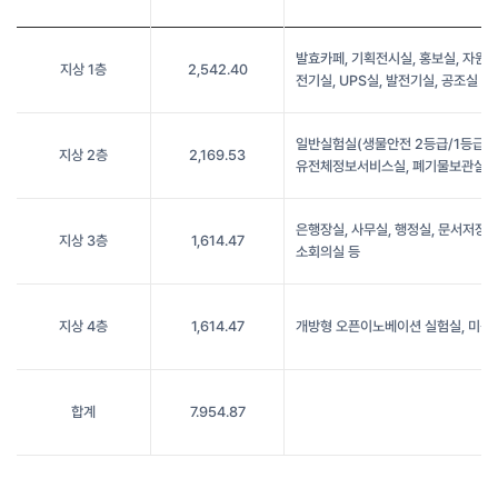
발효카페, 기획전시실, 홍보실, 자원보관
지상 1층
2,542.40
전기실, UPS실, 발전기실, 공조실 등
일반실험실(생물안전 2등급/1등급),
지상 2층
2,169.53
유전체정보서비스실, 폐기물보관실 
은행장실, 사무실, 행정실, 문서저장고,
지상 3층
1,614.47
소회의실 등
지상 4층
1,614.47
개방형 오픈이노베이션 실험실, 미생
합계
7.954.87