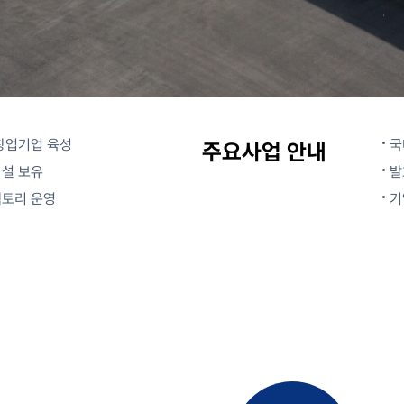
창업기업 육성
국
주요사업 안내
설 보유
발
팩토리 운영
기