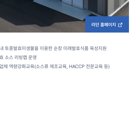
리던 홈페이지
내 토종발효미생물을 이용한 순창 미래발효식품 육성지원
효 소스 리빙랩 운영
업체 역량강화교육(소스류 제조교육, HACCP 전문교육 등)