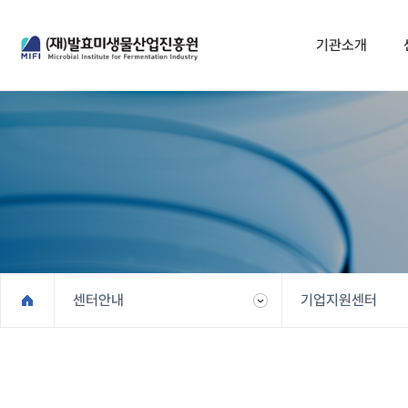
기관소개
기관소개
센
인사말
발효미생
연혁
기업
조직도
유용
비전과 목표
센터안내
CI소개
기업지원센터
윤리경영
오시는길