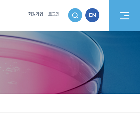
회원가입
로그인
EN
스
보공개
고객서비스
보공개
견학안내신청
약정보
FAQ
신고센터
폭력 신고센터
해신고센터
영공시