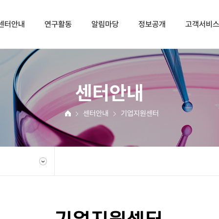
센터안내
연구활동
알림마당
정보공개
고객서비
터안내
연구활동
알림마당
정
센터안내
물산업화센터
연구논문
공지사항
정
지원센터
지식재산권
채용공고
계
센터안내
기업지원센터
미생물은행
연구보고서
소식 및 행사
청렴
입찰공고
성희롱·성
뉴스레터
갑질피
경