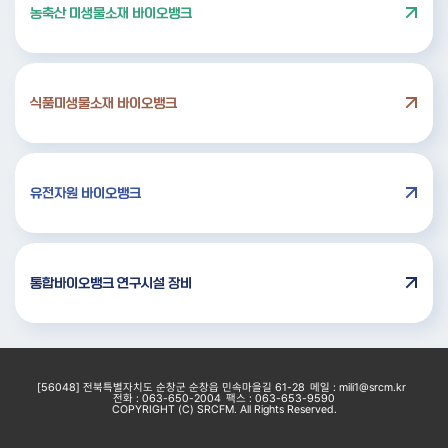
농축산 미생물소재
바이오뱅크
식품미생물소재
바이오뱅크
유전자원
바이오뱅크
통합바이오뱅크
연구시설 장비
[56048] 전북특별자치도 순창군 순창읍 민속마을길 61-28
메일 : mili1@srcm.kr
전화 : 063-650-2004
팩스 : 063-653-9590
COPYRIGHT (C) SRCFM. All Rights Reserved.