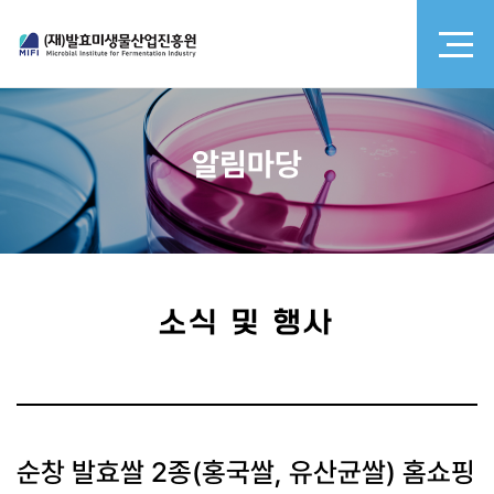
알림마당
소식 및 행사
순창 발효쌀 2종(홍국쌀, 유산균쌀) 홈쇼핑